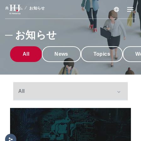
ホーム
お知らせ
サービス & ソリューション
お知らせ
ブログ
All
News
Topics
W
セミナー
リソース
サポートポータル
メンテナンス情報