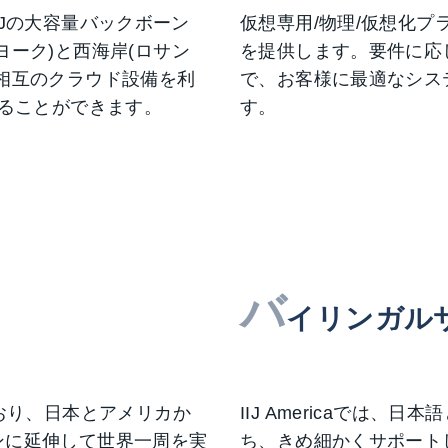
IIJの大容量バックボーン
仮想専用/物理/仮想化プ
ヨーク)と西海岸(ロサン
を提供します。要件に応
相互のクラウド設備を利
で、お客様に最適なシス
することができます。
す。
バ
イリンガル
ており、日本とアメリカか
IIJ Americaでは
ンに延伸して世界一周を実
ち、きめ細かくサポート