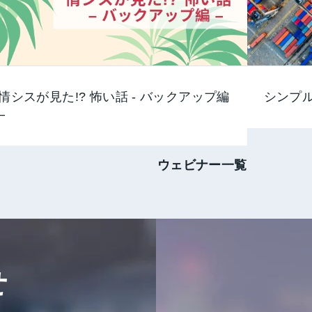
情シスが見た!? 怖い話 - バックアップ編
シンプ
–
ウェビナー一覧
せ