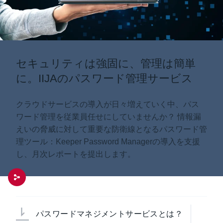
お知らせ
セキュリティは強固に、管理は簡単
企業情報
に。IIJAのパスワード管理サービス
クラウドサービスの導入が日々増えていく中、パス
ワード管理を従業員任せにしていませんか？ 情報漏
えいの脅威に対して重要な防衛線となるパスワード管
理ツール：Keeper Password Managerの導入を支援
し、月次レポートを提出します。
パスワードマネジメントサービスとは？