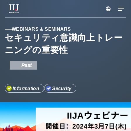
サービス & ソリューション
WEBINARS & SEMINARS
セキュリティ意識向上トレー
ニングの重要性
ブログ
Past
セミナー
リソース
Information
Security
サポートポータル
メンテナンス情報