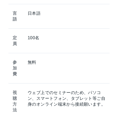
言
日本語
語
定
100名
員
参
無料
加
費
視
ウェブ上でのセミナーのため、パソコ
聴
ン、スマートフォン、タブレット等ご自
方
身のオンライン端末から接続願います。
法