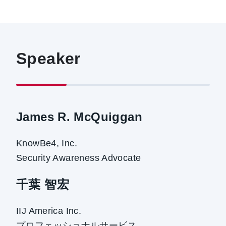
Speaker
James R. McQuiggan
KnowBe4, Inc.
Security Awareness Advocate
千葉 智宏
IIJ America Inc.
プロフェッショナルサービス