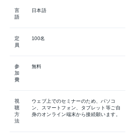
言
日本語
語
定
100名
員
参
無料
加
費
視
ウェブ上でのセミナーのため、パソコ
聴
ン、スマートフォン、タブレット等ご自
方
身のオンライン端末から接続願います。
法