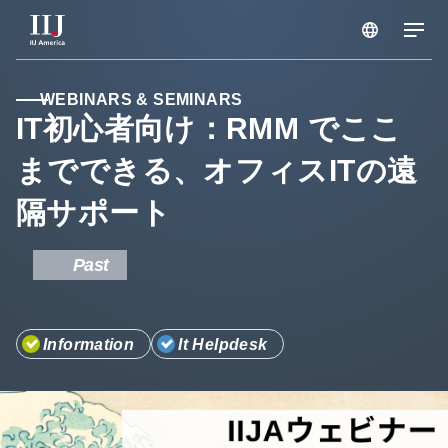
サービス & ソリューション
WEBINARS & SEMINARS
IT初心者向け：RMM でここ
までできる、オフィスITの遠
ブログ
隔サポート
セミナー
Past
リソース
Information
It Helpdesk
サポートポータル
メンテナンス情報